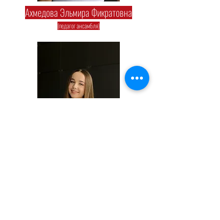
Ахмедова Эльмира Фикратовна
(педагог ансамбля)
Кириченко Валерия Дмитриевна
(педагог ансамбля)
1992 - 2024
"Антре" Минск, Беларусь