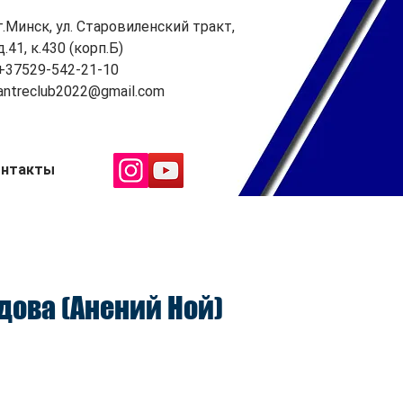
г.Минск, ул. Старовиленский тракт,
д.41, к.430 (корп.Б)
+37529-542-21-10
antreclub2022@gmail.com
онтакты
дова (Анений Ной)