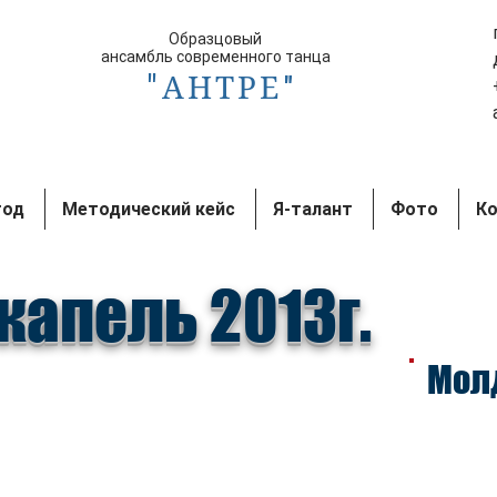
Образцовый
ансамбль современного танца
"
АНТРЕ
"
год
Методический кейс
Я-талант
Фото
К
капель 2013г.
Мол